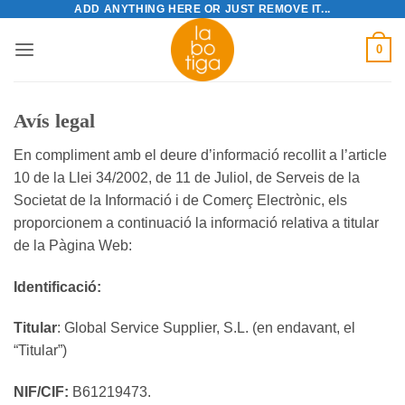
ADD ANYTHING HERE OR JUST REMOVE IT...
Skip
to
0
content
Avís legal
En compliment amb el deure d’informació recollit a l’article
10 de la Llei 34/2002, de 11 de Juliol, de Serveis de la
Societat de la Informació i de Comerç Electrònic, els
proporcionem a continuació la informació relativa a titular
de la Pàgina Web:
Identificació:
Titular
: Global Service Supplier, S.L. (en endavant, el
“Titular”)
NIF/CIF
:
B61219473.