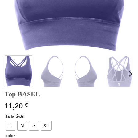
Top BASEL
11,20
€
Talla tèxtil
L
M
S
XL
color