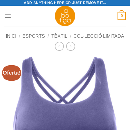
ADD ANYTHING HERE OR JUST REMOVE IT...
Skip
to
0
content
INICI
/
ESPORTS
/
TÈXTIL
/
COL·LECCIÓ LIMITADA
Oferta!