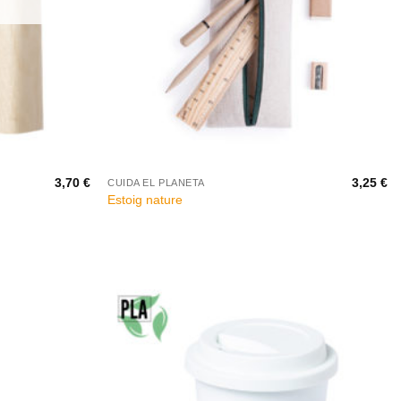
+
3,70
€
3,25
€
CUIDA EL PLANETA
Estoig nature