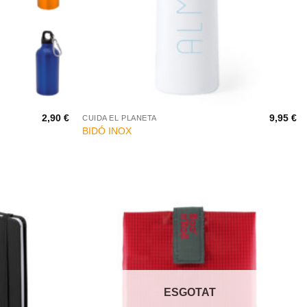
+
2,90
€
9,95
€
CUIDA EL PLANETA
BIDÓ INOX
ESGOTAT