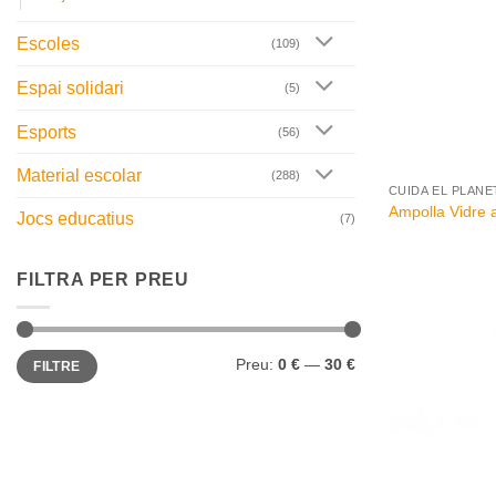
Escoles
(109)
Espai solidari
(5)
Esports
(56)
+
Material escolar
(288)
CUIDA EL PLANE
Ampolla Vidre
Jocs educatius
(7)
FILTRA PER PREU
Preu
Preu
Preu:
0 €
—
30 €
FILTRE
mínim
màxim