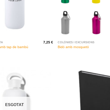
+
7,25
€
TA
COLÒNIES I EXCURSIONS
 amb tap de bambú
Bidó amb mosquetó
ESGOTAT