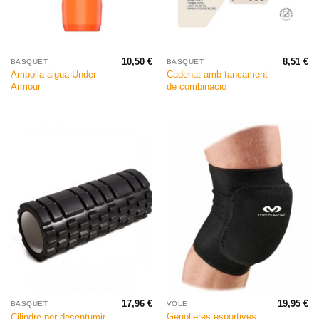
10,50
€
8,51
€
BÀSQUET
BÀSQUET
Ampolla aigua Under
Cadenat amb tancament
Armour
de combinació
17,96
€
19,95
€
BÀSQUET
VOLEI
Genolleres esportives
Cilindre per desentumir