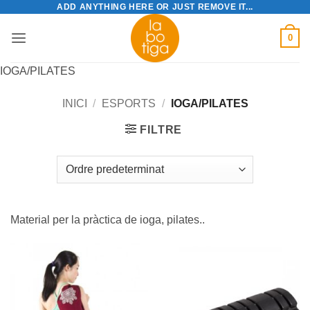
ADD ANYTHING HERE OR JUST REMOVE IT...
Skip
to
0
content
IOGA/PILATES
INICI
/
ESPORTS
/
IOGA/PILATES
FILTRE
Material per la pràctica de ioga, pilates..