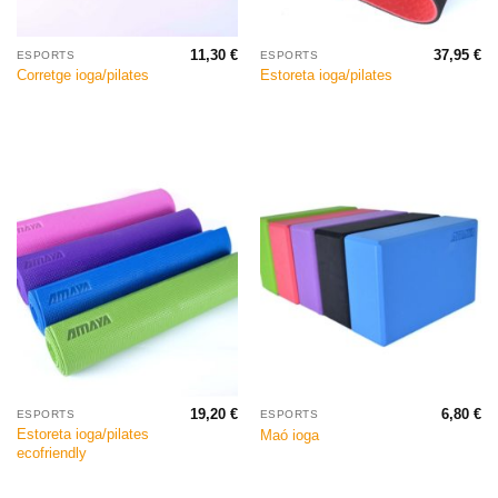
11,30
€
37,95
€
ESPORTS
ESPORTS
Corretge ioga/pilates
Estoreta ioga/pilates
19,20
€
6,80
€
ESPORTS
ESPORTS
Estoreta ioga/pilates
Maó ioga
ecofriendly