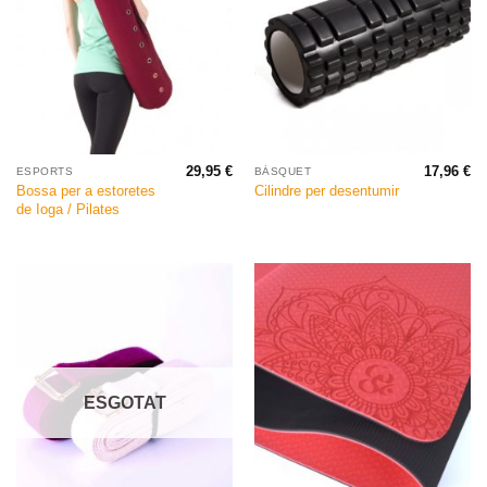
29,95
€
17,96
€
ESPORTS
BÀSQUET
Bossa per a estoretes
Cilindre per desentumir
de Ioga / Pilates
ESGOTAT