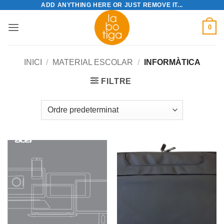
ADD ANYTHING HERE OR JUST REMOVE IT...
Skip
to
0
content
INICI
/
MATERIAL ESCOLAR
/
INFORMÀTICA
FILTRE