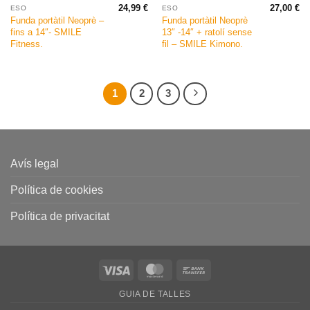
24,99
€
27,00
€
ESO
ESO
Funda portàtil Neoprè –
Funda portàtil Neoprè
fins a 14″- SMILE
13″ -14″ + ratolí sense
Fitness.
fil – SMILE Kimono.
1
2
3
Avís legal
Política de cookies
Política de privacitat
Visa
MasterCard
Bank
Transfer
GUIA DE TALLES