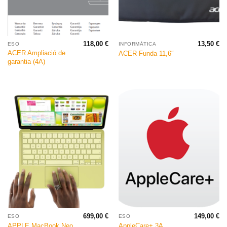
118,00
€
13,50
€
ESO
INFORMÀTICA
ACER Ampliació de
ACER Funda 11,6″
garantia (4A)
699,00
€
149,00
€
ESO
ESO
APPLE MacBook Neo
AppleCare+ 3A