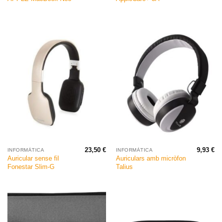
23,50
€
9,93
€
INFORMÀTICA
INFORMÀTICA
Auricular sense fil
Auriculars amb micròfon
Fonestar Slim-G
Talius