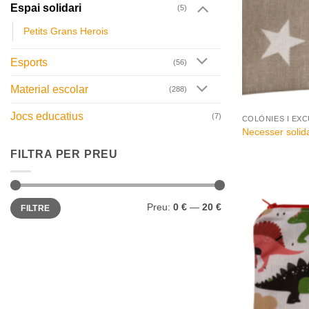
Espai solidari
(5)
Petits Grans Herois
Esports
(56)
Material escolar
(288)
+
Jocs educatius
(7)
COLÒNIES I EX
Necesser solid
FILTRA PER PREU
Preu
Preu
Preu:
0 €
—
20 €
FILTRE
mínim
màxim