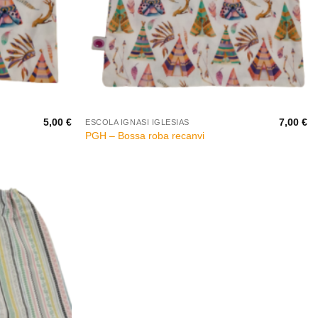
+
5,00
€
7,00
€
ESCOLA IGNASI IGLESIAS
PGH – Bossa roba recanvi