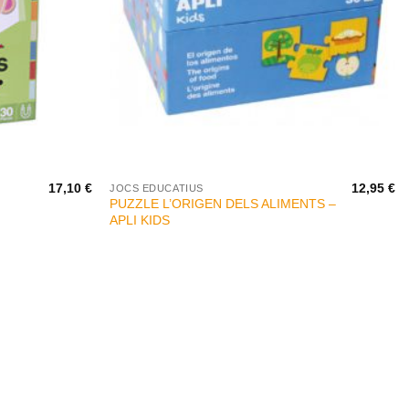
+
17,10
€
12,95
€
JOCS EDUCATIUS
PUZZLE L’ORIGEN DELS ALIMENTS –
APLI KIDS