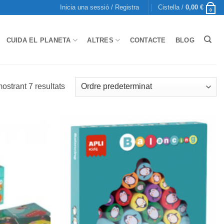
Inicia una sessió / Registra
Cistella /
0,00
€
0
CUIDA EL PLANETA
ALTRES
CONTACTE
BLOG
ostrant 7 resultats