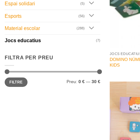
Espai solidari
(5)
Esports
(56)
Material escolar
(288)
Jocs educatius
(7)
+
JOCS EDUCATIU
FILTRA PER PREU
DOMINO NÚME
KIDS
Preu
Preu
Preu:
0 €
—
30 €
FILTRE
mínim
màxim