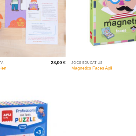
+
28,00
€
TA
JOCS EDUCATIUS
len
Magnetics Faces Apli