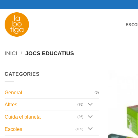
Skip
to
content
ESCO
INICI
/
JOCS EDUCATIUS
CATEGORIES
General
(3)
Altres
(78)
Cuida el planeta
(26)
Escoles
(109)