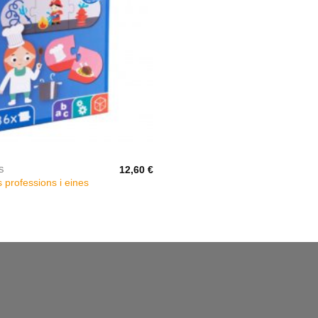
12,60
€
S
 professions i eines