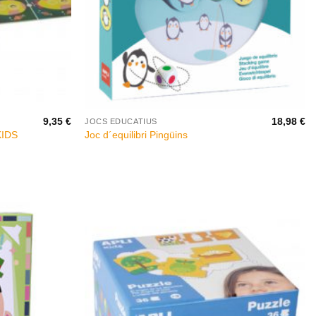
+
9,35
€
18,98
€
JOCS EDUCATIUS
KIDS
Joc d´equilibri Pingüins