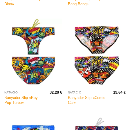
Dino»
Bang Bang»
32,20
€
19,64
€
NATACIÓ
NATACIÓ
Banyador Slip «Boy
Banyador Slip «Comic
Pop Turbo»
Car»