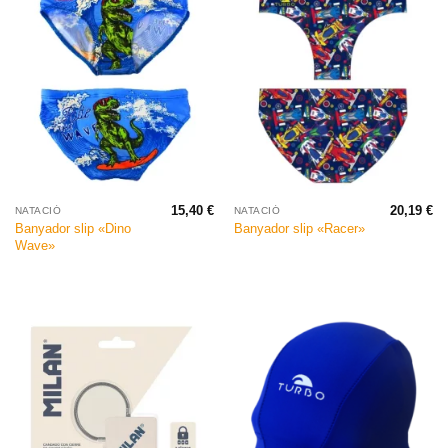
15,40
€
20,19
€
NATACIÓ
NATACIÓ
Banyador slip «Dino
Banyador slip «Racer»
Wave»