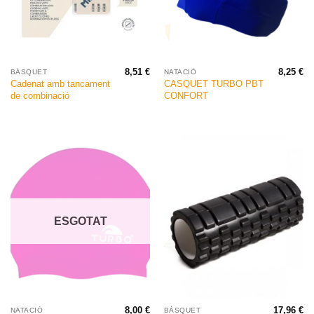
8,51
€
8,25
€
BÀSQUET
NATACIÓ
Cadenat amb tancament
CASQUET TURBO PBT
de combinació
CONFORT
ESGOTAT
8,00
€
17,96
€
NATACIÓ
BÀSQUET