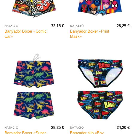
32,15
€
28,25
€
NATACIÓ
NATACIÓ
Banyador Boxer «Comic
Banyador Boxer «Print
Car»
Mask»
28,25
€
24,20
€
NATACIÓ
NATACIÓ
Banyador Boxer «Super
Banyador slip «Boy