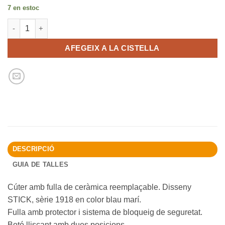
7 en estoc
quantitat de Blíster cúter STICK sèrie 1918
AFEGEIX A LA CISTELLA
DESCRIPCIÓ
GUIA DE TALLES
Cúter amb fulla de ceràmica reemplaçable. Disseny
STICK, sèrie 1918 en color blau marí.
Fulla amb protector i sistema de bloqueig de seguretat.
Botó lliscant amb dues posicions.