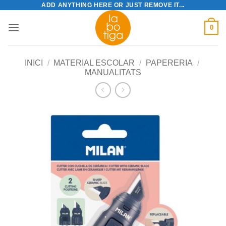
ADD ANYTHING HERE OR JUST REMOVE IT...
Skip
to
0
content
INICI
/
MATERIAL ESCOLAR
/
PAPERERIA
/
MANUALITATS