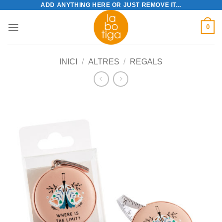
ADD ANYTHING HERE OR JUST REMOVE IT...
Skip
to
0
content
INICI
/
ALTRES
/
REGALS