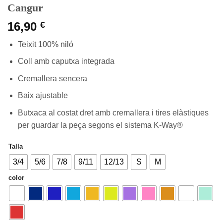
Cangur
16,90
€
Teixit 100% niló
Coll amb caputxa integrada
Cremallera sencera
Baix ajustable
Butxaca al costat dret amb cremallera i tires elàstiques
per guardar la peça segons el sistema K-Way®
Talla
3/4
5/6
7/8
9/11
12/13
S
M
color