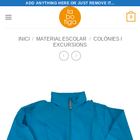
ADD ANYTHING HERE OR JUST REMOVE IT...
Skip
to
0
content
INICI
/
MATERIAL ESCOLAR
/
COLÒNIES I
EXCURSIONS