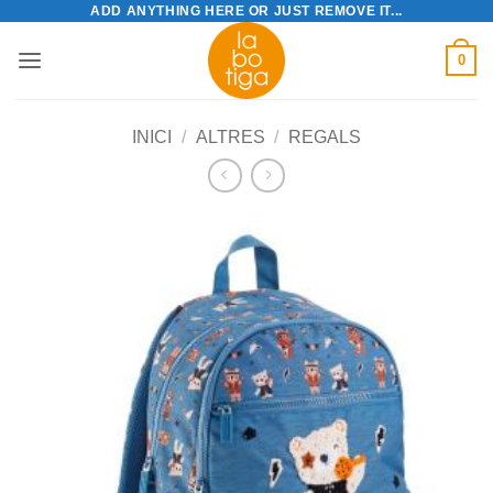
ADD ANYTHING HERE OR JUST REMOVE IT...
Skip
to
0
content
INICI
/
ALTRES
/
REGALS