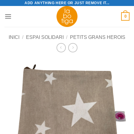
ADD ANYTHING HERE OR JUST REMOVE IT...
Skip
to
0
content
INICI
/
ESPAI SOLIDARI
/
PETITS GRANS HEROIS