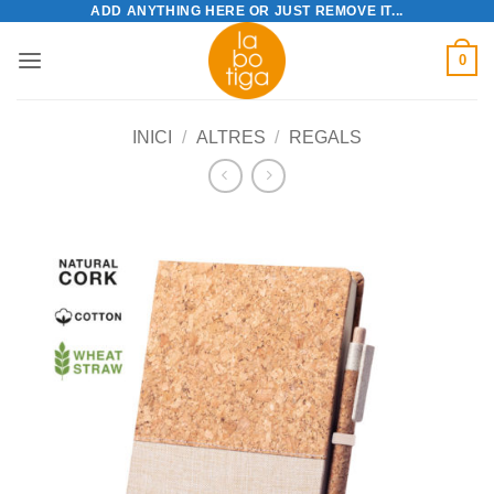
ADD ANYTHING HERE OR JUST REMOVE IT...
Skip
to
0
content
INICI
/
ALTRES
/
REGALS