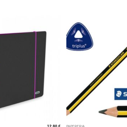
+
12,80
€
PAPERERIA