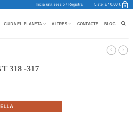
Inicia una sessió / Registra
Cistella /
0,00
€
0
CUIDA EL PLANETA
ALTRES
CONTACTE
BLOG
 318 -317
7
TELLA