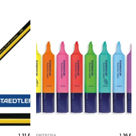
+
1,31
€
1,36
€
PAPERERIA