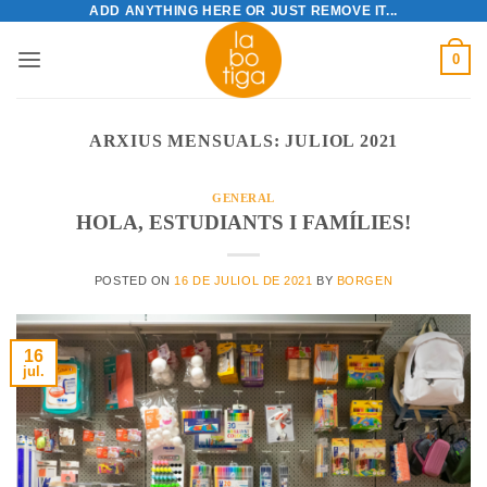
ADD ANYTHING HERE OR JUST REMOVE IT...
Skip
to
0
content
ARXIUS MENSUALS:
JULIOL 2021
GENERAL
HOLA, ESTUDIANTS I FAMÍLIES!
POSTED ON
16 DE JULIOL DE 2021
BY
BORGEN
16
jul.