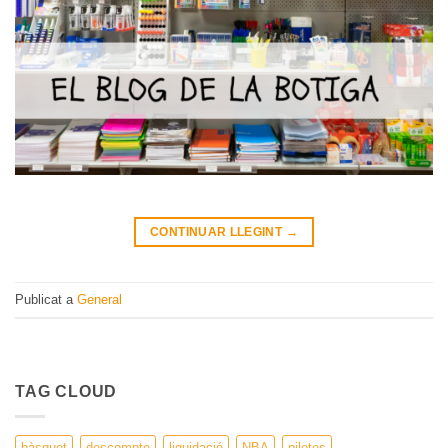
CONTINUAR LLEGINT
→
Publicat a
General
TAG CLOUD
bàsquet
descompte
liquidació
NBA
pilotes