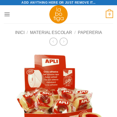
ADD ANYTHING HERE OR JUST REMOVE IT...
Skip
to
0
content
INICI
/
MATERIAL ESCOLAR
/
PAPERERIA