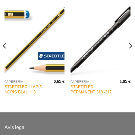
0,65
€
1,95
€
PAPERERIA
PAPERERIA
STAEDTLER LLAPIS
STAEDTLER
NORIS BLAU H 3
PERMANENT 318 -317
Avís legal