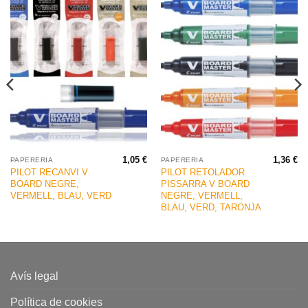
1,05
€
1,36
€
PAPERERIA
PAPERERIA
PILOT RECANVI V
PILOT RETOLADOR
BOARD NEGRE,
PISSARRA V BOARD
VERMELL, BLAU, VERD
NEGRE, VERMELL,
BLAU, VERD, TARONJA
Avís legal
Política de cookies