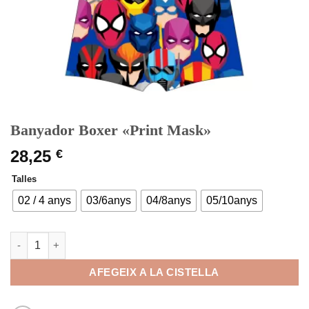
Banyador Boxer «Print Mask»
28,25
€
Talles
02 / 4 anys
03/6anys
04/8anys
05/10anys
quantitat de Banyador Boxer "Print Mask"
AFEGEIX A LA CISTELLA