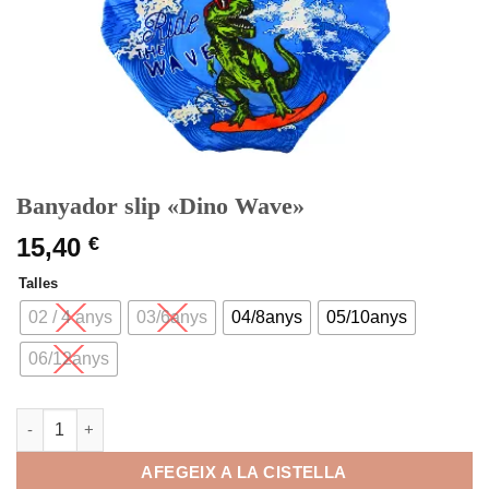
Banyador slip «Dino Wave»
15,40
€
Talles
02 / 4 anys
03/6anys
04/8anys
05/10anys
06/12anys
quantitat de Banyador slip "Dino Wave"
AFEGEIX A LA CISTELLA