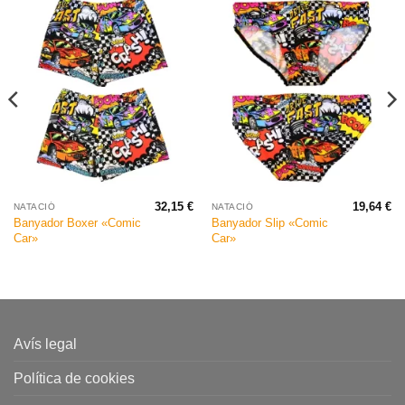
32,15
€
19,64
€
NATACIÓ
NATACIÓ
Banyador Boxer «Comic
Banyador Slip «Comic
Car»
Car»
Avís legal
Política de cookies