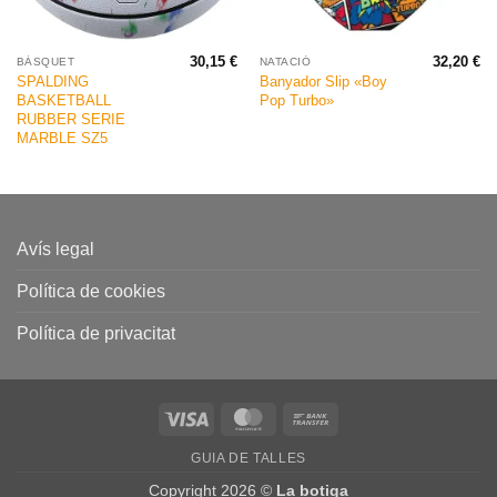
30,15
€
32,20
€
BÀSQUET
NATACIÓ
SPALDING
Banyador Slip «Boy
BASKETBALL
Pop Turbo»
RUBBER SERIE
MARBLE SZ5
Avís legal
Política de cookies
Política de privacitat
Visa
MasterCard
Bank
Transfer
GUIA DE TALLES
Copyright 2026 ©
La botiga