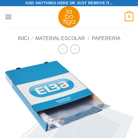
ADD ANYTHING HERE OR JUST REMOVE IT...
Skip
to
0
content
INICI
/
MATERIAL ESCOLAR
/
PAPERERIA