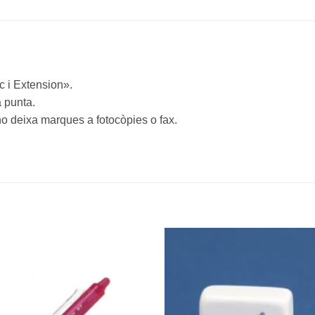
c i Extension».
a punta.
 no deixa marques a fotocòpies o fax.