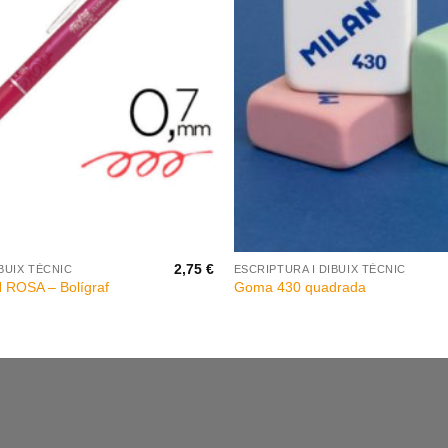
+
2,75
€
BUIX TÈCNIC
ESCRIPTURA I DIBUIX TÈCNIC
 ROSA – Bolígraf
Goma 430 quadrada