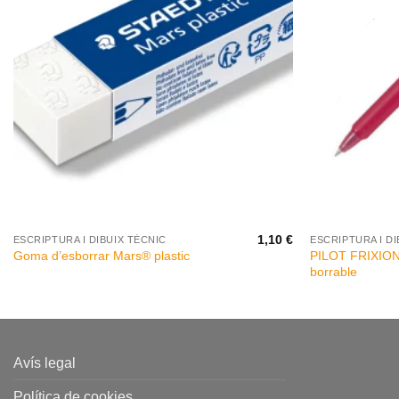
+
+
1,10
€
ESCRIPTURA I DIBUIX TÈCNIC
ESCRIPTURA I DI
PILOT FRIXION
Goma d’esborrar Mars® plastic
borrable
Avís legal
Política de cookies