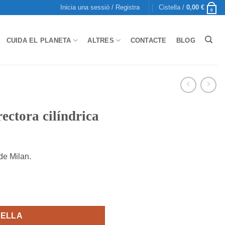
Inicia una sessió / Registra
Cistella /
0,00
€
0
CUIDA EL PLANETA
ALTRES
CONTACTE
BLOG
rectora cilíndrica
 de Milan.
cilíndrica
TELLA