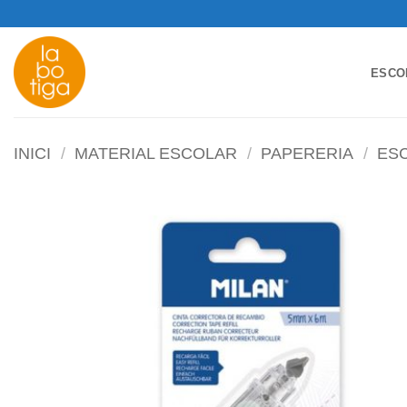
Skip
to
content
ESCO
INICI
/
MATERIAL ESCOLAR
/
PAPERERIA
/
ESC