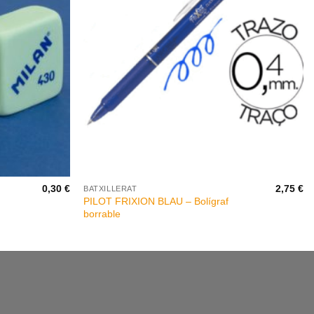
+
0,30
€
2,75
€
BATXILLERAT
PILOT FRIXION BLAU – Bolígraf
borrable