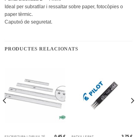
Ideal per subratllar i ressaltar sobre paper, fotocòpies o
paper tèrmic.
Caputxó de seguretat.
PRODUCTES RELACIONATS
0,45
€
3,75
€
ESCRIPTURA I DIBUIX TÈCNIC
BATXILLERAT