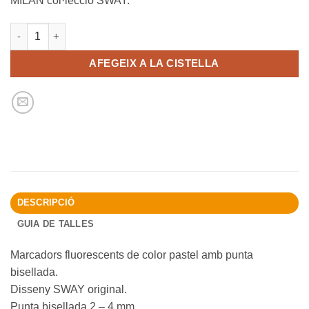
MILAN col·lecció SWAY.
quantitat de Estoig 4 marcadors Sway
AFEGEIX A LA CISTELLA
DESCRIPCIÓ
GUIA DE TALLES
Marcadors fluorescents de color pastel amb punta
bisellada.
Disseny SWAY original.
Punta bisellada 2 – 4 mm.