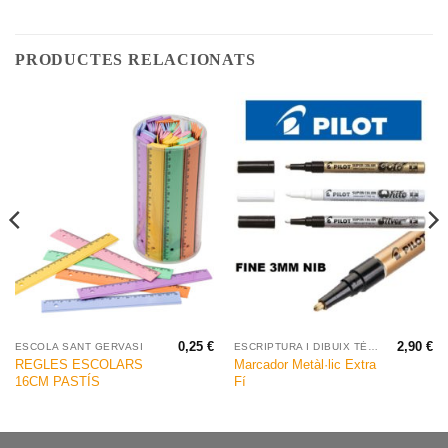
PRODUCTES RELACIONATS
0,25
€
2,90
€
ESCOLA SANT GERVASI
ESCRIPTURA I DIBUIX TÈCNIC
REGLES ESCOLARS
Marcador Metàl·lic Extra
16CM PASTÍS
Fí