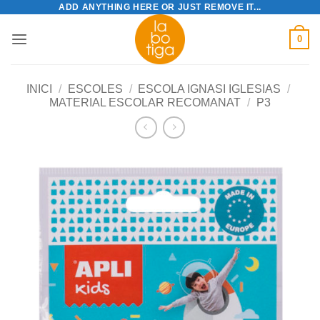
ADD ANYTHING HERE OR JUST REMOVE IT...
Skip
to
0
content
INICI
/
ESCOLES
/
ESCOLA IGNASI IGLESIAS
/
MATERIAL ESCOLAR RECOMANAT
/
P3