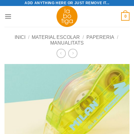
ADD ANYTHING HERE OR JUST REMOVE IT...
Skip
to
0
content
INICI
/
MATERIAL ESCOLAR
/
PAPERERIA
/
MANUALITATS