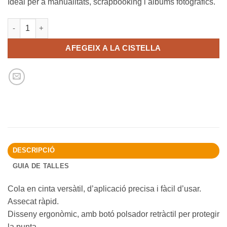
Ideal per a manualitats, scrapbooking i àlbums fotogràfics.
quantitat de Cola en cinta amb polsador - sèrie New Look
AFEGEIX A LA CISTELLA
DESCRIPCIÓ
GUIA DE TALLES
Cola en cinta versàtil, d’aplicació precisa i fàcil d’usar.
Assecat ràpid.
Disseny ergonòmic, amb botó polsador retràctil per protegir
la punta.