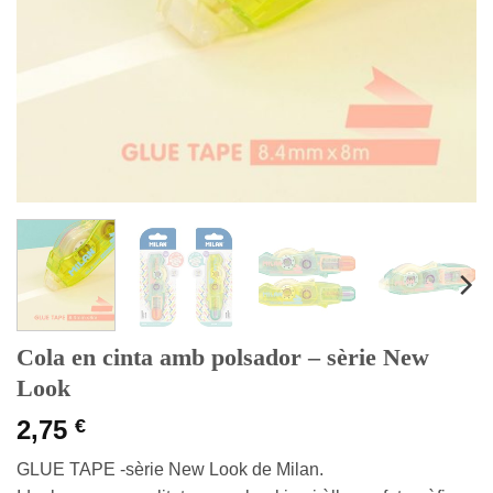
Cola en cinta amb polsador – sèrie New
Look
2,75
€
GLUE TAPE -sèrie New Look de Milan.