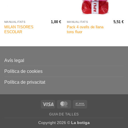
1,00
€
5,51
€
MANUALITATS
MANUALITATS
MILAN TISORES
Pack 4 ovells de llana
ESCOLAR
tons fluor
Avís legal
Política de cookies
Política de privacitat
Visa
MasterCard
Bank
Transfer
GUIA DE TALLES
Copyright 2026 ©
La botiga