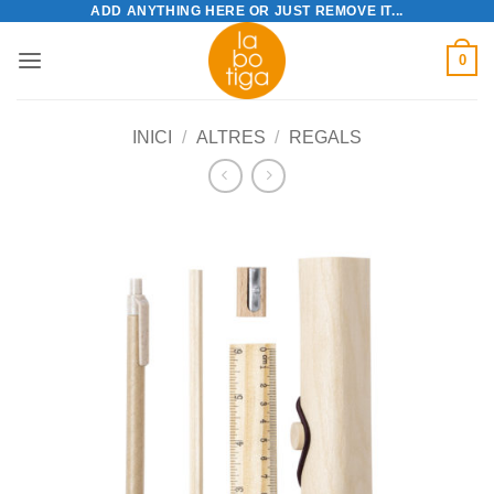
ADD ANYTHING HERE OR JUST REMOVE IT...
Skip
to
0
content
INICI
/
ALTRES
/
REGALS