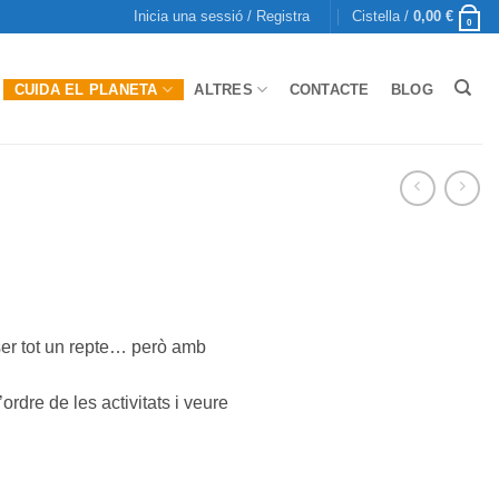
Inicia una sessió / Registra
Cistella /
0,00
€
0
CUIDA EL PLANETA
ALTRES
CONTACTE
BLOG
 ser tot un repte… però amb
’ordre de les activitats i veure