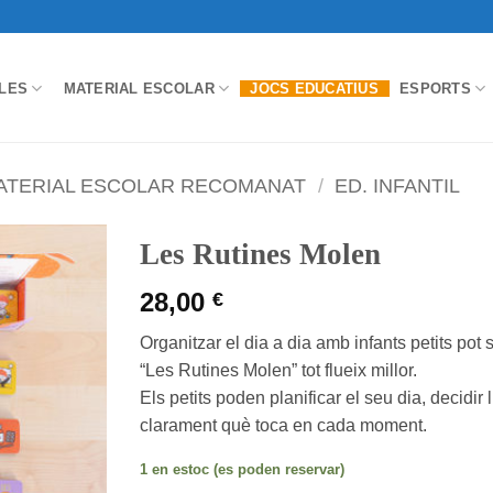
LES
MATERIAL ESCOLAR
JOCS EDUCATIUS
ESPORTS
ATERIAL ESCOLAR RECOMANAT
/
ED. INFANTIL
Les Rutines Molen
28,00
€
Organitzar el dia a dia amb infants petits pot
“Les Rutines Molen” tot flueix millor.
Els petits poden planificar el seu dia, decidir l
clarament què toca en cada moment.
1 en estoc (es poden reservar)