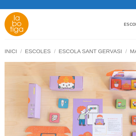
Skip
to
content
ESCO
INICI
/
ESCOLES
/
ESCOLA SANT GERVASI
/
M