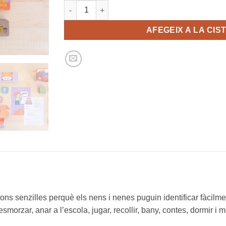
quantitat de Les Rutines Molen
AFEGEIX A LA CIS
ons senzilles perquè els nens i nenes puguin identificar fàcilm
esmorzar, anar a l’escola, jugar, recollir, bany, contes, dormir i 