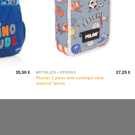
+
35,50
€
27,25
€
MOTXILLES + ESTOIGS
Plumier 2 pisos amb contingut sèrie
especial Sports