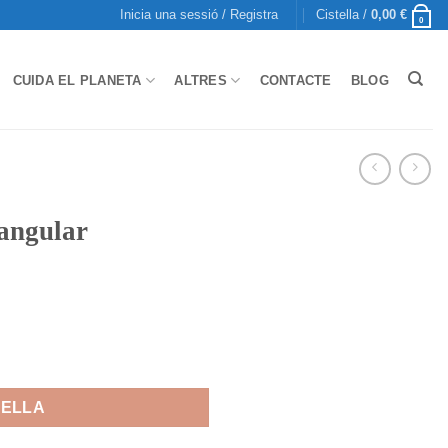
Inicia una sessió / Registra
Cistella /
0,00
€
0
CUIDA EL PLANETA
ALTRES
CONTACTE
BLOG
angular
TELLA