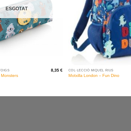
ESGOTAT
+
8,35
€
TOIGS
COL·LECCIÓ MIQUEL RIUS
t Monsters
Motxilla London – Fun Dino