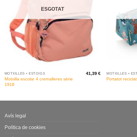
ESGOTAT
+
+
41,39
€
MOTXILLES + ESTOIGS
MOTXILLES + ES
Motxilla escolar 4 cremalleres sèrie
Portatot recicla
1918
Avís legal
Política de cookies