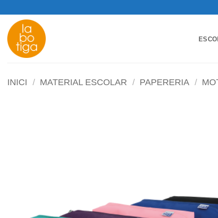
Skip
to
content
ESCO
INICI
/
MATERIAL ESCOLAR
/
PAPERERIA
/
MOT