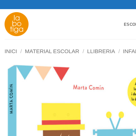
Skip
to
content
ESCO
INICI
/
MATERIAL ESCOLAR
/
LLIBRERIA
/
INFA