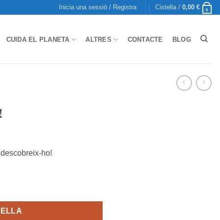
Inicia una sessió / Registra
Cistella /
0,00
€
0
CUIDA EL PLANETA
ALTRES
CONTACTE
BLOG
!
 descobreix-ho!
TELLA