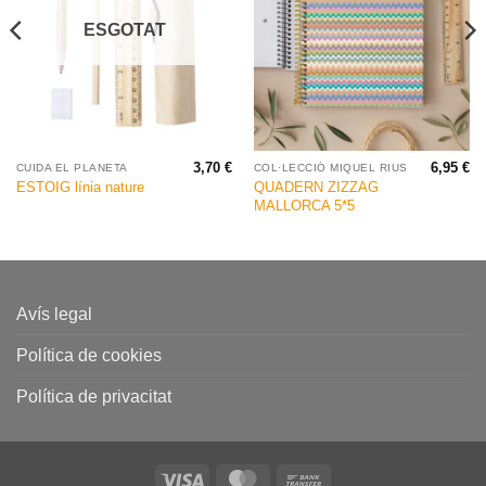
ESGOTAT
3,70
€
6,95
€
CUIDA EL PLANETA
COL·LECCIÓ MIQUEL RIUS
QUADERN ZIZZAG
ESTOIG línia nature
MALLORCA 5*5
Avís legal
Política de cookies
Política de privacitat
Visa
MasterCard
Bank