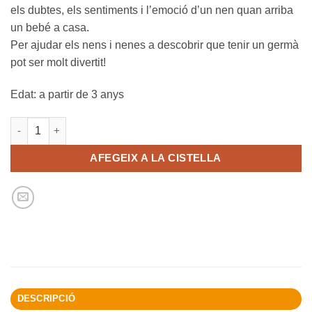
els dubtes, els sentiments i l’emoció d’un nen quan arriba
un bebé a casa.
Per ajudar els nens i nenes a descobrir que tenir un germà
pot ser molt divertit!
Edat: a partir de 3 anys
quantitat de Tu i jo. El conte més bonic del món
AFEGEIX A LA CISTELLA
DESCRIPCIÓ