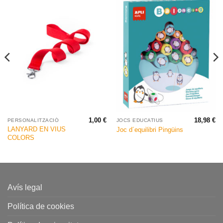
1,00
€
18,98
€
PERSONALITZACIÓ
JOCS EDUCATIUS
LANYARD EN VIUS
Joc d´equilibri Pingüins
COLORS
Avís legal
Política de cookies