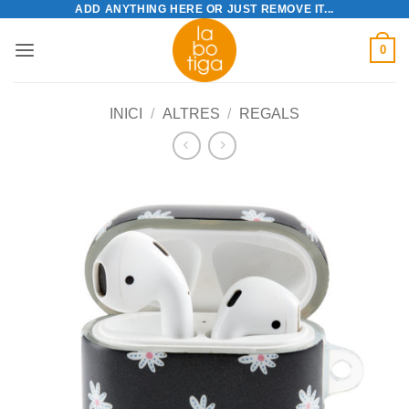
ADD ANYTHING HERE OR JUST REMOVE IT...
Skip
to
0
content
INICI
/
ALTRES
/
REGALS