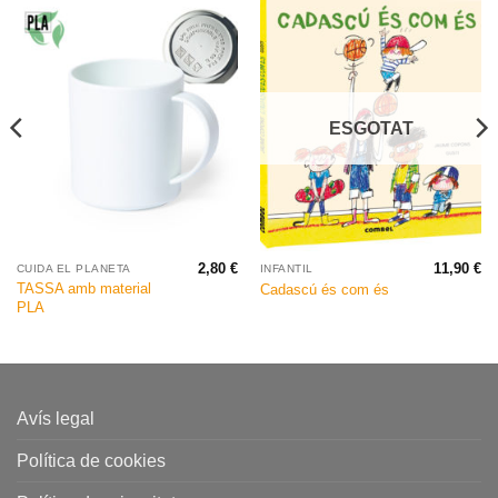
ESGOTAT
2,80
€
11,90
€
CUIDA EL PLANETA
INFANTIL
TASSA amb material
Cadascú és com és
PLA
Avís legal
Política de cookies