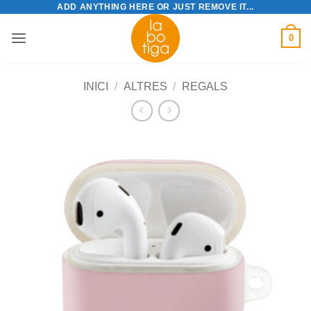
ADD ANYTHING HERE OR JUST REMOVE IT...
Skip
to
0
content
INICI
/
ALTRES
/
REGALS