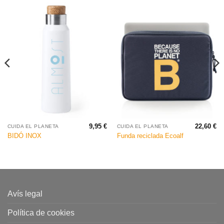
9,95
€
22,60
€
CUIDA EL PLANETA
CUIDA EL PLANETA
BIDÓ INOX
Funda reciclada Ecoalf
Avís legal
Política de cookies