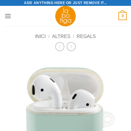
ADD ANYTHING HERE OR JUST REMOVE IT...
Skip
to
0
content
INICI
/
ALTRES
/
REGALS