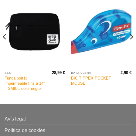
28,99
€
2,90
€
ESO
BATXILLERAT
Funda portàtil
BIC TIPPEX POCKET
impermeable fins a 14″
MOUSE
– SMILE color negre.
Avís legal
Política de cookies