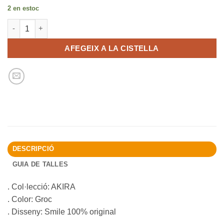
2 en estoc
quantitat de Funda portàtil impermeable fins a 14" - SMILE colo
AFEGEIX A LA CISTELLA
DESCRIPCIÓ
GUIA DE TALLES
. Col·lecció: AKIRA
. Color: Groc
. Disseny: Smile 100% original