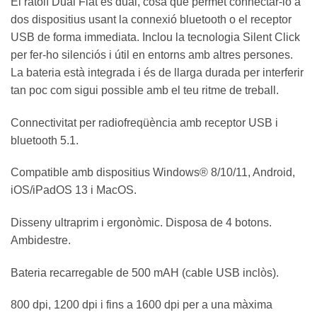
El ratolí Dual Flat és dual, cosa que permet connectar-lo a
dos dispositius usant la connexió bluetooth o el receptor
USB de forma immediata. Inclou la tecnologia Silent Click
per fer-ho silenciós i útil en entorns amb altres persones.
La bateria està integrada i és de llarga durada per interferir
tan poc com sigui possible amb el teu ritme de treball.
Connectivitat per radiofreqüència amb receptor USB i
bluetooth 5.1.
Compatible amb dispositius Windows® 8/10/11, Android,
iOS/iPadOS 13 i MacOS.
Disseny ultraprim i ergonòmic. Disposa de 4 botons.
Ambidestre.
Bateria recarregable de 500 mAH (cable USB inclòs).
800 dpi, 1200 dpi i fins a 1600 dpi per a una màxima