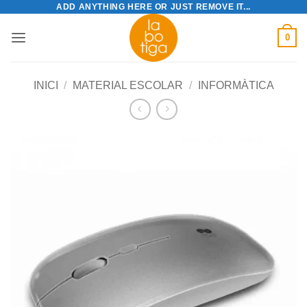
ADD ANYTHING HERE OR JUST REMOVE IT...
Skip
to
0
content
INICI
/
MATERIAL ESCOLAR
/
INFORMÀTICA