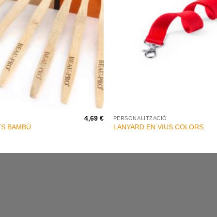
+
4,69
€
PERSONALITZACIÓ
TS BAMBÚ
LANYARD EN VIUS COLORS