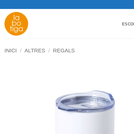
Skip
to
content
ESCO
INICI
/
ALTRES
/
REGALS