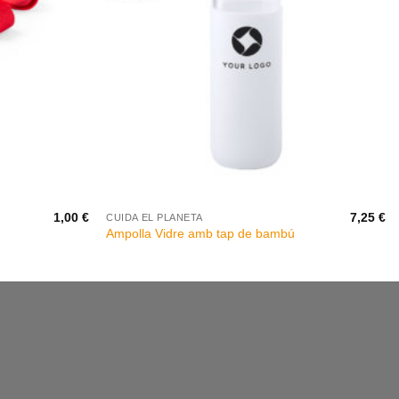
+
1,00
€
7,25
€
CUIDA EL PLANETA
Ampolla Vidre amb tap de bambú