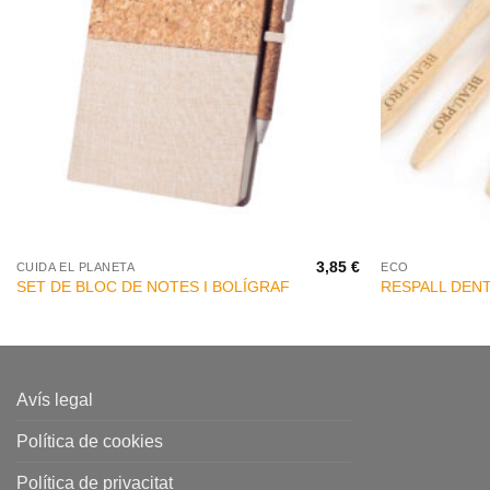
+
+
3,85
€
CUIDA EL PLANETA
ECO
SET DE BLOC DE NOTES I BOLÍGRAF
RESPALL DEN
Avís legal
Política de cookies
Política de privacitat