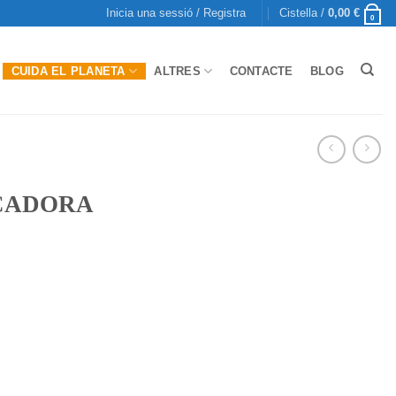
Inicia una sessió / Registra
Cistella /
0,00
€
0
CUIDA EL PLANETA
ALTRES
CONTACTE
BLOG
ICADORA