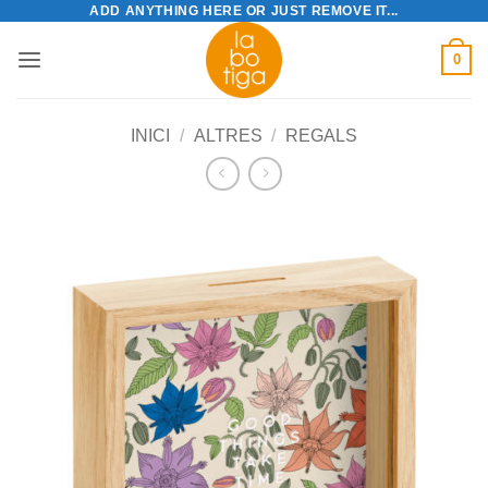
ADD ANYTHING HERE OR JUST REMOVE IT...
Skip
to
0
content
INICI
/
ALTRES
/
REGALS