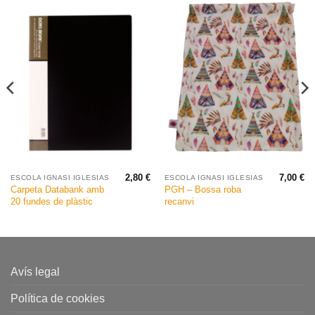
2,80
€
7,00
€
ESCOLA IGNASI IGLESIAS
ESCOLA IGNASI IGLESIAS
Carpeta Databank amb
PGH – Bossa roba
20 fundes de plàstic
recanvi
Avís legal
Política de cookies