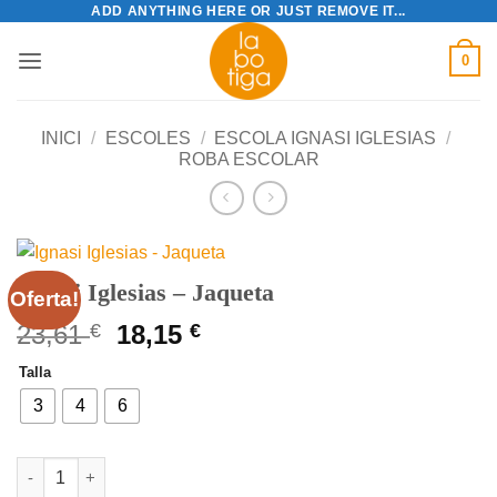
ADD ANYTHING HERE OR JUST REMOVE IT...
Skip
to
0
content
INICI
/
ESCOLES
/
ESCOLA IGNASI IGLESIAS
/
ROBA ESCOLAR
Ignasi Iglesias – Jaqueta
Oferta!
El
El
23,61
€
18,15
€
preu
preu
Talla
original
actual
era:
és:
3
4
6
23,61 €.
18,15 €.
quantitat de Ignasi Iglesias - Jaqueta