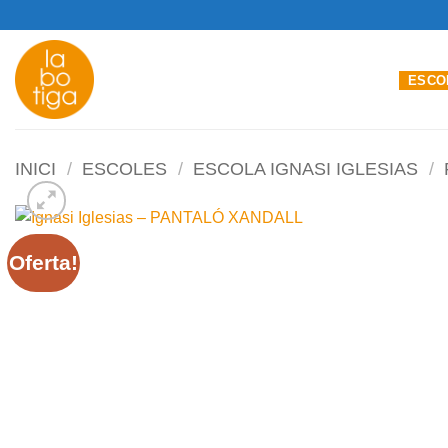
Skip
to
content
ESCO
INICI
/
ESCOLES
/
ESCOLA IGNASI IGLESIAS
/
Oferta!