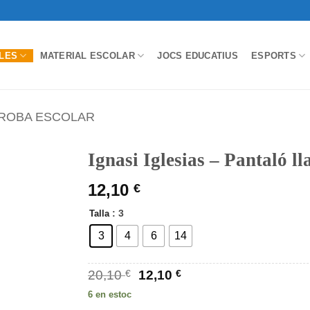
LES
MATERIAL ESCOLAR
JOCS EDUCATIUS
ESPORTS
ROBA ESCOLAR
Ignasi Iglesias – Pantaló ll
12,10
€
: 3
Talla
3
4
6
14
El
El
20,10
€
12,10
€
preu
preu
6 en estoc
original
actual