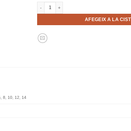
era:
és:
quantitat de Ignasi Iglesias - Pantaló llarg xand
20,10 €.
12,10 €.
AFEGEIX A LA CIS
6, 8, 10, 12, 14