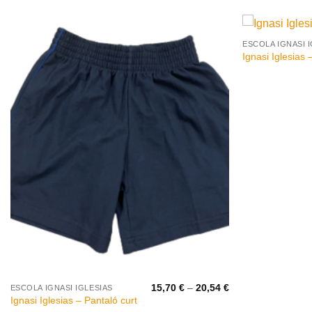
+
ESCOLA IGNASI 
Ignasi Iglesias
+
Interval
15,70
€
–
20,54
€
ESCOLA IGNASI IGLESIAS
de
Ignasi Iglesias – Pantaló curt
preus: