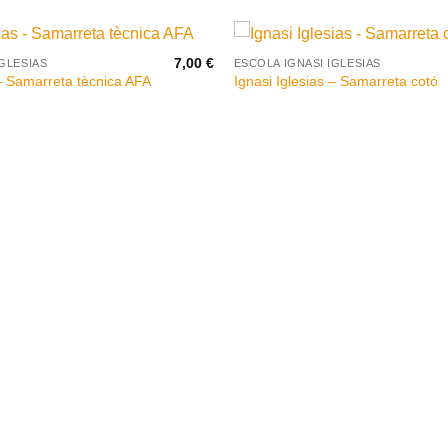
+
7,00
€
IGLESIAS
ESCOLA IGNASI IGLESIAS
 – Samarreta tècnica AFA
Ignasi Iglesias – Samarreta cotó