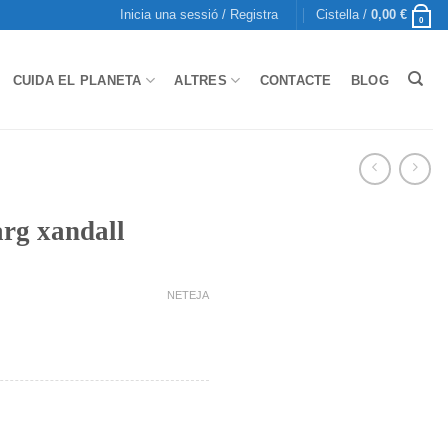
Inicia una sessió / Registra
Cistella /
0,00
€
0
CUIDA EL PLANETA
ALTRES
CONTACTE
BLOG
arg xandall
NETEJA