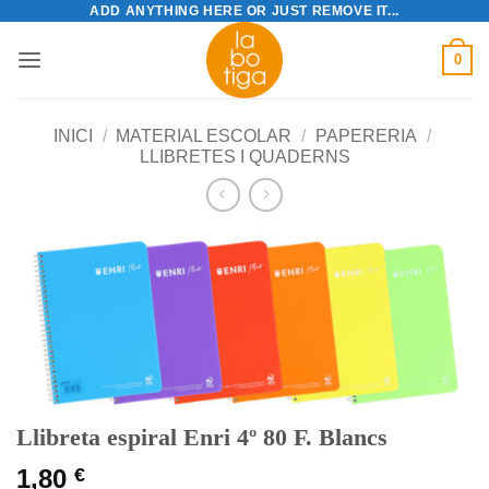
ADD ANYTHING HERE OR JUST REMOVE IT...
Skip
to
0
content
INICI
/
MATERIAL ESCOLAR
/
PAPERERIA
/
LLIBRETES I QUADERNS
Llibreta espiral Enri 4º 80 F. Blancs
1,80
€