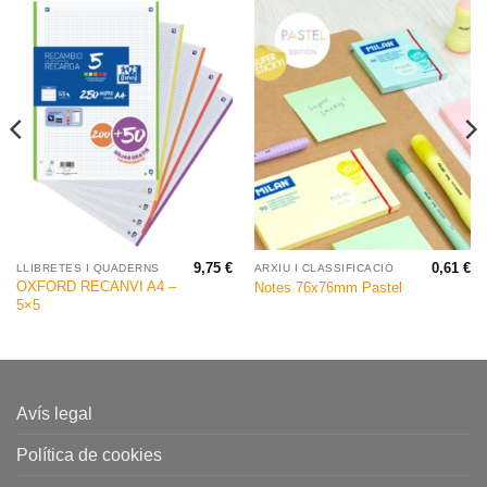
9,75
€
0,61
€
LLIBRETES I QUADERNS
ARXIU I CLASSIFICACIÓ
OXFORD RECANVI A4 –
Notes 76x76mm Pastel
5×5
Avís legal
Política de cookies