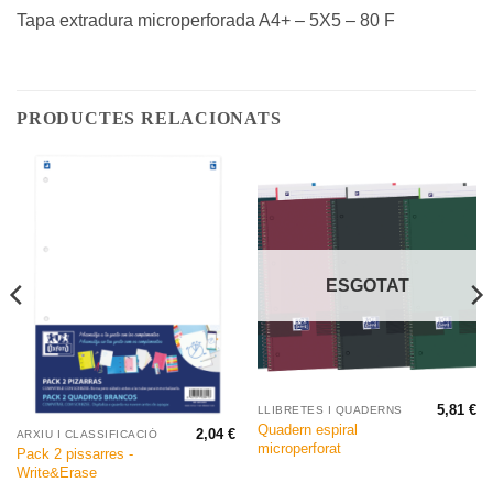
Tapa extradura microperforada A4+ – 5X5 – 80 F
PRODUCTES RELACIONATS
ESGOTAT
5,81
€
LLIBRETES I QUADERNS
Quadern espiral
2,04
€
ARXIU I CLASSIFICACIÓ
microperforat
Pack 2 pissarres -
Write&Erase