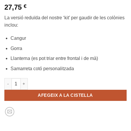
27,75
€
La versió reduïda del nostre ‘kit’ per gaudir de les colònies
inclou:
Cangur
Gorra
Llanterna (es pot triar entre frontal i de mà)
Samarreta cotó personalitzada
quantitat de 'KIT' reduït colònies
AFEGEIX A LA CISTELLA