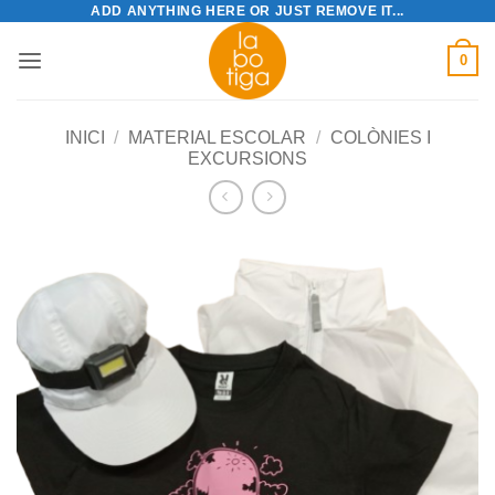
ADD ANYTHING HERE OR JUST REMOVE IT...
Skip
to
0
content
INICI
/
MATERIAL ESCOLAR
/
COLÒNIES I
EXCURSIONS