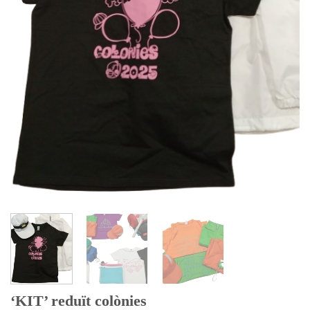
‘KIT’ reduït colònies