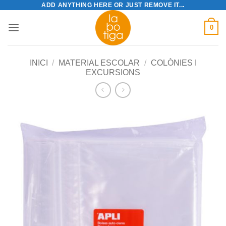
ADD ANYTHING HERE OR JUST REMOVE IT...
Skip
to
0
content
INICI
/
MATERIAL ESCOLAR
/
COLÒNIES I
EXCURSIONS