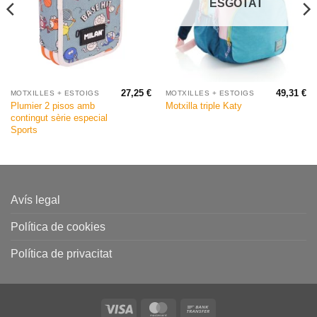
ESGOTAT
27,25
€
49,31
€
MOTXILLES + ESTOIGS
MOTXILLES + ESTOIGS
Plumier 2 pisos amb
Motxilla triple Katy
contingut sèrie especial
Sports
Avís legal
Política de cookies
Política de privacitat
Visa
MasterCard
Bank