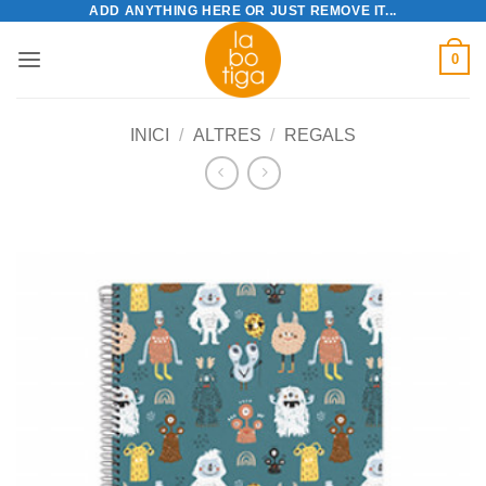
ADD ANYTHING HERE OR JUST REMOVE IT...
Skip
to
0
content
INICI
/
ALTRES
/
REGALS