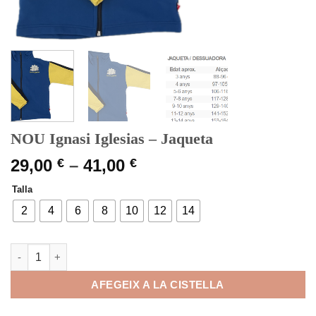
NOU Ignasi Iglesias – Jaqueta
Interval
29,00
€
–
41,00
€
de
Talla
preus:
29,00 €
2
4
6
8
10
12
14
a
41,00 €
quantitat de NOU Ignasi Iglesias – Jaqueta
AFEGEIX A LA CISTELLA