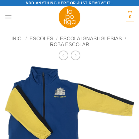
ADD ANYTHING HERE OR JUST REMOVE IT...
Skip
to
0
content
INICI
/
ESCOLES
/
ESCOLA IGNASI IGLESIAS
/
ROBA ESCOLAR