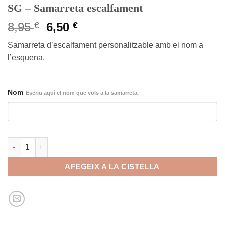
SG – Samarreta escalfament
El
El
8,95
€
6,50
€
preu
preu
Samarreta d’escalfament personalitzable amb el nom a
original
actual
l’esquena.
era:
és:
8,95 €.
6,50 €.
Nom
Escriu aquí el nom que vols a la samarreta.
quantitat de SG - Samarreta escalfament
AFEGEIX A LA CISTELLA