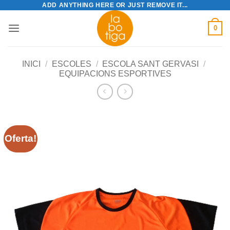
ADD ANYTHING HERE OR JUST REMOVE IT...
Skip
to
0
content
INICI
/
ESCOLES
/
ESCOLA SANT GERVASI
/
EQUIPACIONS ESPORTIVES
Oferta!